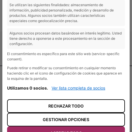
Se utilizan las siguientes finalidades: almacenamiento de
información, publicidad personalizada, medición y desarrollo de
productos. Algunos socios también utilizan características
←
Entrada anterior
Entrada siguiente
→
especiales como geolocalización precisa.
Algunos socios procesan datos basándose en interés legítimo. Usted
tiene derecho a oponerse a este procesamiento en la sección de
configuración.
El consentimiento es específico para este sitio web (service-specific
Contacto y localización
consent).
Puede retirar o modificar su consentimiento en cualquier momento
haciendo clic en el icono de configuración de cookies que aparece en
la esquina de la pantalla.
Utilizamos 0 socios.
Ver lista completa de socios
ADEL Sierra Norte
Pº de las Cruces s/n
RECHAZAR TODO
19250 Sigüenza, Guadalajara
+34 949 39 16 97
GESTIONAR OPCIONES
adel@adelsierranorte.org