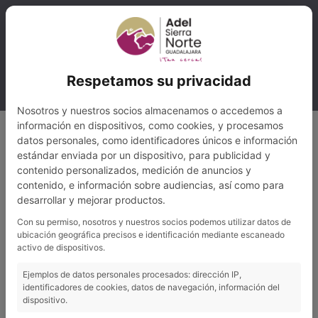
Ir
al
contenido
ADEL CONTINUA CON LAS MEDIDAS DE PREVENCIÓN
Respetamos su privacidad
DEL COVID-19
Nosotros y nuestros socios almacenamos o accedemos a
información en dispositivos, como cookies, y procesamos
datos personales, como identificadores únicos e información
1 minute of reading
estándar enviada por un dispositivo, para publicidad y
Adel Sierra Norte
, dentro de las actuaciones que está
contenido personalizados, medición de anuncios y
realizando para
luchar contra el
Covid-19
en nuestra
contenido, e información sobre audiencias, así como para
desarrollar y mejorar productos.
Comarca, pone a disposición de los Socios un
<<
Dispensador gratis de Gel Hidroalcohólico>>
.
Con su permiso, nosotros y nuestros socios podemos utilizar datos de
ubicación geográfica precisos e identificación mediante escaneado
activo de dispositivos.
Toda medida que tomemos será poca si por encima de
Ejemplos de datos personales procesados: dirección IP,
identificadores de cookies, datos de navegación, información del
todo no impera el sentido común, es responsabilidad de
dispositivo.
cada uno de nosotros.