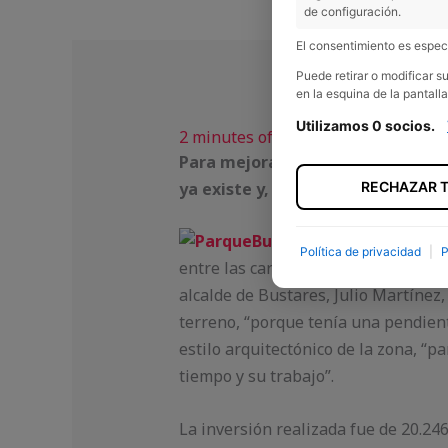
de configuración.
El consentimiento es especí
Puede retirar o modificar 
en la esquina de la pantalla
Utilizamos 0 socios.
2 minutes of reading
Para mejorar la calidad de vida d
ya existe y, llegado el caso, mejor
RECHAZAR 
Política de privacidad
|
P
entre las carrete­ras GU-140 y GU-1
alcalde de Bustares, Julio Martínez,
terreno, “porque tenía una pendien
estilo arquitec­tónico de la zona, “
tiempo y su trabajo”.
La inversión realizada fue de 20.246