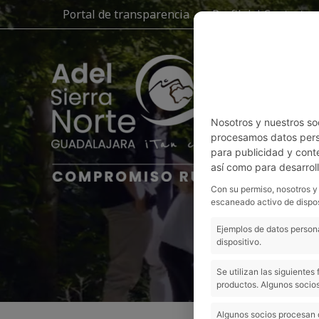
Ir
Portal de transparencia
Perfil del Contratan
al
contenido
H
Nosotros y nuestros so
procesamos datos perso
para publicidad y cont
así como para desarrol
Con su permiso, nosotros y
escaneado activo de dispos
Ejemplos de datos persona
dispositivo.
Se utilizan las siguiente
productos. Algunos socios
Algunos socios procesan 