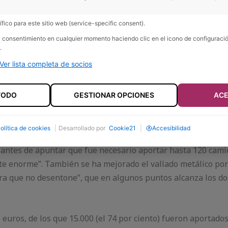
fico para este sitio web (service-specific consent).
su consentimiento en cualquier momento haciendo clic en el icono de configurac
.
Ver lista completa de socios
e los vecinos, a veces no es necesario inventar nada nuev
arlo.
TODO
GESTIONAR OPCIONES
ACE
Bustares. 21 de marzo de 2015.
Construido en los añ
olítica de cookies
|
Desarrollado por
Cookie21
|
Accesibilidad
47, le convirtieron en un lugar muy frecuentado. “Ha si­do u
 an­tes de apuntar que fue necesario aportar has­ta 120 cami
te enorme”. También se ha mejorado el vallado metálico por
para que no desentone”, que en algunos puntos alcanza los do
 euros, de los que 15.000 (el 74 por ciento) fueron aportado