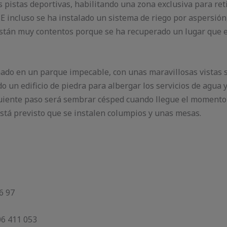
 pistas deportivas, habi­litando una zona exclusiva para reti
. E incluso se ha instalado un sis­tema de riego por aspersión
s están muy contentos porque se ha re­cuperado un lugar qu
do en un parque impecable, con unas maravillo­sas vistas s
o un edi­ficio de piedra para albergar los servicios de agua 
uiente paso se­rá sembrar césped cuando llegue el momen­to
está previs­to que se instalen columpios y unas mesas.
6 97
06 411 053