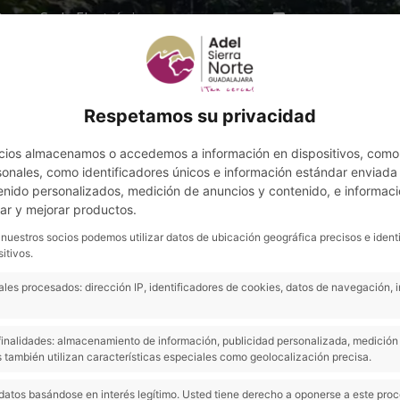
te
Sede Electrónica
+34 949 391 697
Respetamos su privacidad
ome
Sobre ADEL
Territorio
Despensa
Tur
cios almacenamos o accedemos a información en dispositivos, como
nales, como identificadores únicos e información estándar enviada p
enido personalizados, medición de anuncios y contenido, e informaci
lar y mejorar productos.
 nuestros socios podemos utilizar datos de ubicación geográfica precisos e ident
itivos.
les procesados: dirección IP, identificadores de cookies, datos de navegación, 
Bustares mejora su parque público
s finalidades: almacenamiento de información, publicidad personalizada, medición 
 también utilizan características especiales como geolocalización precisa.
datos basándose en interés legítimo. Usted tiene derecho a oponerse a este pro