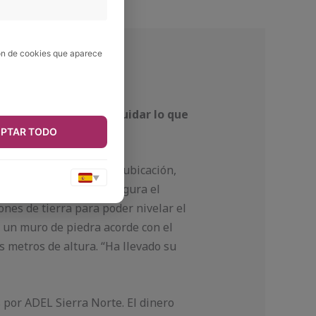
ión de cookies que aparece
o. Es suficiente con cuidar lo que
PTAR TODO
os 90, su privi­legiada ubicación,
▼
na obra importante”, asegura el
ones de tierra para poder nivelar el
 un muro de piedra acorde con el
s metros de altura. “Ha llevado su
s por ADEL Sierra Norte. El dinero