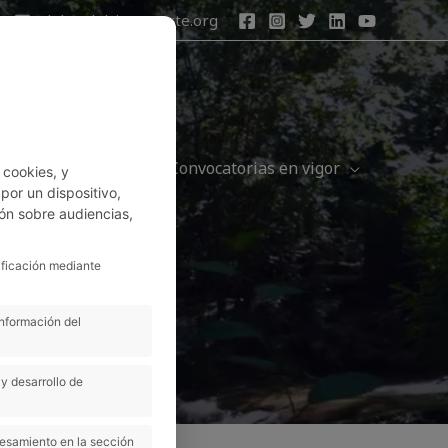
adel@adelsierranorte.org
ismo
Leader
Convocatorias en vigor
 cookies, y
or un dispositivo,
ón sobre audiencias,
ificación mediante
información del
y desarrollo de
cesamiento en la sección