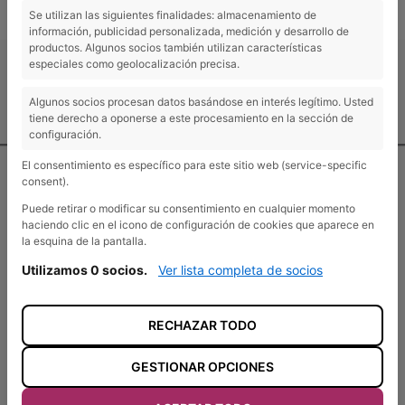
Se utilizan las siguientes finalidades: almacenamiento de
información, publicidad personalizada, medición y desarrollo de
productos. Algunos socios también utilizan características
especiales como geolocalización precisa.
Algunos socios procesan datos basándose en interés legítimo. Usted
Contacto y localización
tiene derecho a oponerse a este procesamiento en la sección de
configuración.
El consentimiento es específico para este sitio web (service-specific
consent).
Puede retirar o modificar su consentimiento en cualquier momento
haciendo clic en el icono de configuración de cookies que aparece en
ADEL Sierra Norte
la esquina de la pantalla.
Pº de las Cruces s/n
Utilizamos 0 socios.
Ver lista completa de socios
19250 Sigüenza, Guadalajara
+34 949 39 16 97
RECHAZAR TODO
adel@adelsierranorte.org
GESTIONAR OPCIONES