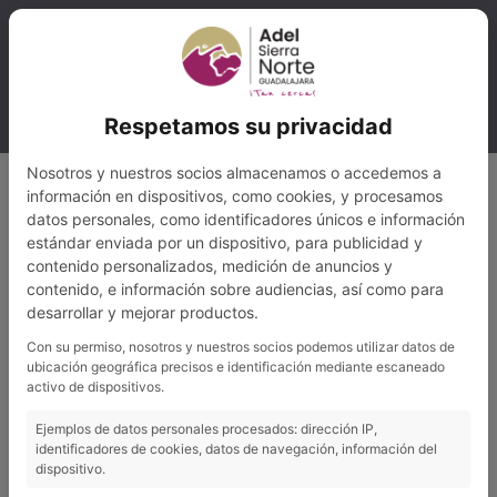
Ir
al
contenido
Hostal Mesón Castilla
Respetamos su privacidad
Nosotros y nuestros socios almacenamos o accedemos a
información en dispositivos, como cookies, y procesamos
Categorías de Sitio:
Restaurantes
datos personales, como identificadores únicos e información
estándar enviada por un dispositivo, para publicidad y
contenido personalizados, medición de anuncios y
Perfil
Mapa
contenido, e información sobre audiencias, así como para
desarrollar y mejorar productos.
Tambien cocina popular y de temporada; 100 plazas
Con su permiso, nosotros y nuestros socios podemos utilizar datos de
ubicación geográfica precisos e identificación mediante escaneado
activo de dispositivos.
Anterior
Siguiente
Ejemplos de datos personales procesados: dirección IP,
identificadores de cookies, datos de navegación, información del
dispositivo.
←
Sitio anterior
Sitio siguiente
→