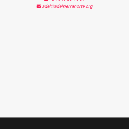
adel@adelsierranorte.org