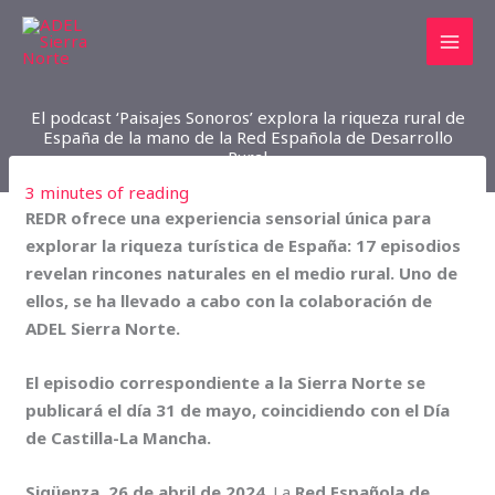
Ir
al
contenido
El podcast ‘Paisajes Sonoros’ explora la riqueza rural de
España de la mano de la Red Española de Desarrollo
Rural
3 minutes of reading
REDR ofrece una experiencia sensorial única para
explorar la riqueza turística de España: 17 episodios
revelan rincones naturales en el medio rural. Uno de
ellos, se ha llevado a cabo con la colaboración de
ADEL Sierra Norte.
El episodio correspondiente a la Sierra Norte se
publicará el día 31 de mayo, coincidiendo con el Día
de Castilla-La Mancha.
Sigüenza. 26 de abril de 2024
. La
Red Española de