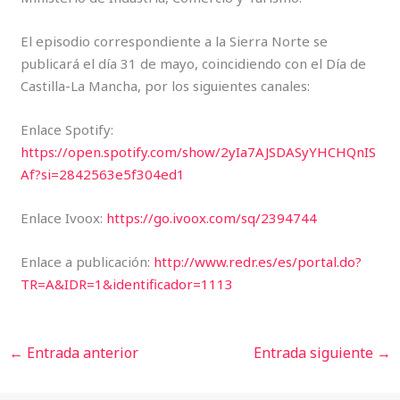
El episodio correspondiente a la Sierra Norte se
publicará el día 31 de mayo, coincidiendo con el Día de
Castilla-La Mancha, por los siguientes canales:
Enlace Spotify:
https://open.spotify.com/show/2yIa7AJSDASyYHCHQnIS
Af?si=2842563e5f304ed1
Enlace Ivoox:
https://go.ivoox.com/sq/2394744
Enlace a publicación:
http://www.redr.es/es/portal.do?
TR=A&IDR=1&identificador=1113
←
Entrada anterior
Entrada siguiente
→