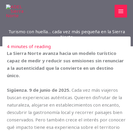
Ir
al
contenido
Turismo con huella… cada vez más pequeña en la Sierra
Norte
4 minutes of reading
La Sierra Norte avanza hacia un modelo turístico
capaz de medir y reducir sus emisiones sin renunciar
a la autenticidad que la convierte en un destino
único.
Sigüenza. 9 de junio de 2025.
Cada vez más viajeros
buscan experiencias auténticas. Quieren disfrutar de la
naturaleza, alojarse en establecimientos con encanto,
descubrir la gastronomía local y recorrer paisajes bien
conservados. Pero también crece el interés por conocer
qué impacto tiene esa experiencia sobre el territorio