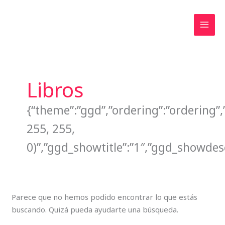
Ir
al
contenido
Buscar
por:
Libros
{“theme”:”ggd”,”ordering”:”ordering”
255, 255,
0)”,”ggd_showtitle”:”1″,”ggd_showde
Parece que no hemos podido encontrar lo que estás
buscando. Quizá pueda ayudarte una búsqueda.