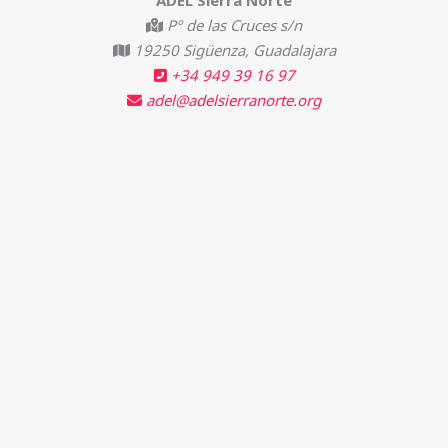
ADEL Sierra Norte
Pº de las Cruces s/n
19250 Sigüenza, Guadalajara
+34 949 39 16 97
adel@adelsierranorte.org