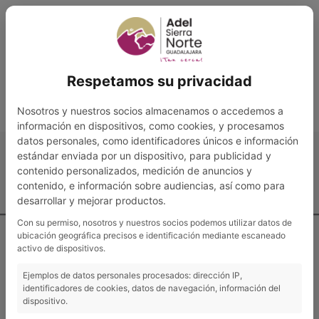
Ir
al
contenido
Convenio Adel- Consejería 2023-2027
Respetamos su privacidad
Nosotros y nuestros socios almacenamos o accedemos a
Descargar
Vista previa
información en dispositivos, como cookies, y procesamos
datos personales, como identificadores únicos e información
estándar enviada por un dispositivo, para publicidad y
contenido personalizados, medición de anuncios y
contenido, e información sobre audiencias, así como para
Contacto y localización
desarrollar y mejorar productos.
Con su permiso, nosotros y nuestros socios podemos utilizar datos de
ubicación geográfica precisos e identificación mediante escaneado
activo de dispositivos.
Ejemplos de datos personales procesados: dirección IP,
identificadores de cookies, datos de navegación, información del
ADEL Sierra Norte
dispositivo.
Pº de las Cruces s/n