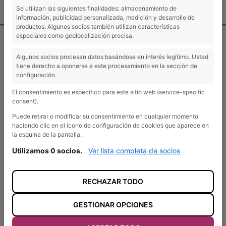
Contacto y localización
Se utilizan las siguientes finalidades: almacenamiento de
información, publicidad personalizada, medición y desarrollo de
productos. Algunos socios también utilizan características
especiales como geolocalización precisa.
Algunos socios procesan datos basándose en interés legítimo. Usted
tiene derecho a oponerse a este procesamiento en la sección de
configuración.
El consentimiento es específico para este sitio web (service-specific
consent).
Puede retirar o modificar su consentimiento en cualquier momento
haciendo clic en el icono de configuración de cookies que aparece en
ADEL Sierra Norte
la esquina de la pantalla.
Pº de las Cruces s/n
Utilizamos 0 socios.
Ver lista completa de socios
19250 Sigüenza, Guadalajara
+34 949 39 16 97
adel@adelsierranorte.org
RECHAZAR TODO
GESTIONAR OPCIONES