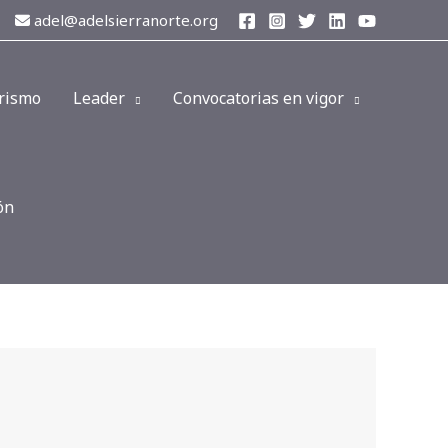
adel@adelsierranorte.org
rismo
Leader
Convocatorias en vigor
ón