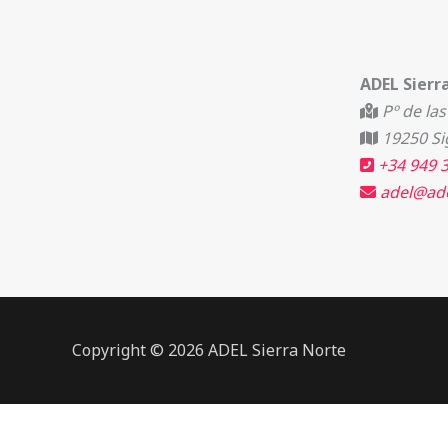
ADEL Sierr
Pº de las
19250 Si
+34 949 3
adel@ade
Copyright © 2026 ADEL Sierra Norte