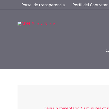
Ir
Portal de transparencia
Perfil del Contratan
al
contenido
C
Deja un comentario
/
3 minutes of 