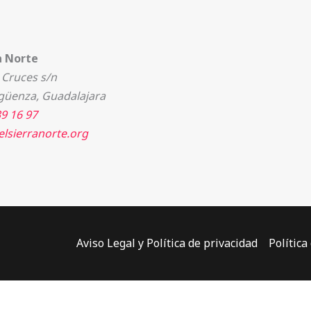
a Norte
 Cruces s/n
güenza, Guadalajara
9 16 97
lsierranorte.org
Aviso Legal y Política de privacidad
Política