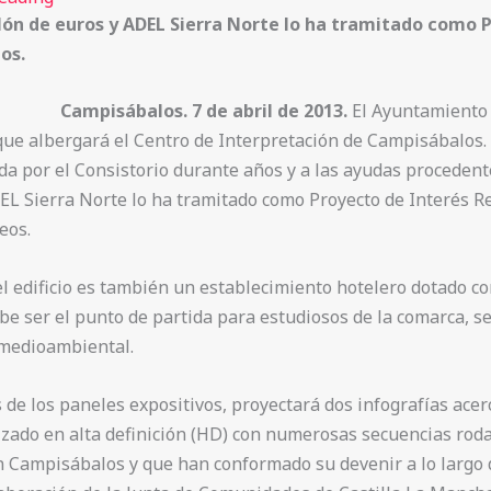
ón de euros y ADEL Sierra Norte lo ha tramitado como PI
os.
Campisábalos. 7 de abril de 2013.
El Ayuntamiento e
o que albergará el Centro de Interpretación de Campisábalos.
uida por el Consistorio durante años y a las ayudas proceden
EL Sierra Norte lo ha tramitado como Proyecto de Interés Reg
eos.
 edificio es también un establecimiento hotelero dotado con
ebe ser el punto de partida para estudiosos de la comarca, s
a medioambiental.
de los paneles expositivos, proyectará dos infografías acerc
zado en alta definición (HD) con numerosas secuencias roda
an Campisábalos y que han conformado su devenir a lo largo d