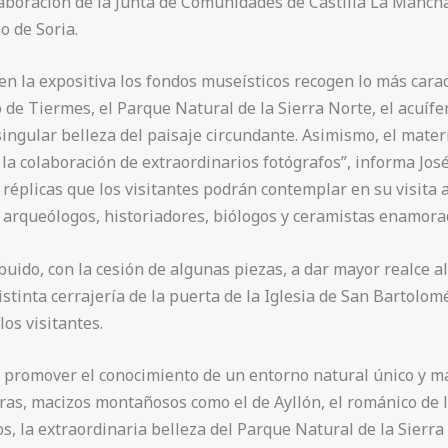
boración de la Junta de Comunidades de Castilla La Mancha,
 de Soria.
n la expositiva los fondos museísticos recogen lo más carac
 de Tiermes, el Parque Natural de la Sierra Norte, el acuí
ingular belleza del paisaje circundante. Asimismo, el materi
la colaboración de extraordinarios fotógrafos”, informa José
 réplicas que los visitantes podrán contemplar en su visita 
arqueólogos, historiadores, biólogos y ceramistas enamorado
ido, con la cesión de algunas piezas, a dar mayor realce al
stinta cerrajería de la puerta de la Iglesia de San Bartolom
os visitantes.
 promover el conocimiento de un entorno natural único y ma
ras, macizos montañosos como el de Ayllón, el románico de la 
, la extraordinaria belleza del Parque Natural de la Sierra