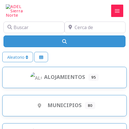
Ir
al
contenido
Buscar
Cerca de
Buscar
Aleatorio
ALOJAMIENTOS
95
MUNICIPIOS
80