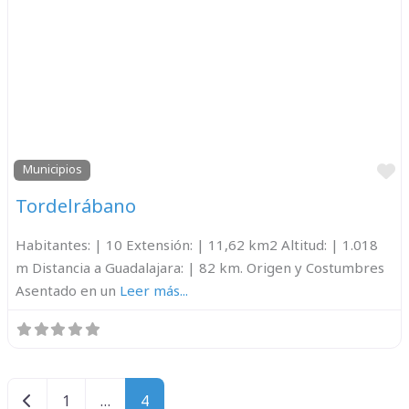
F
Municipios
Tordelrábano
Habitantes: | 10 Extensión: | 11,62 km2 Altitud: | 1.018
m Distancia a Guadalajara: | 82 km. Origen y Costumbres
Asentado en un
Leer más...
Entradas recientes
1
…
4