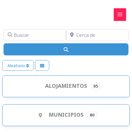
Ir
al
contenido
Buscar
Cerca de
Buscar
Aleatorio
ALOJAMIENTOS
95
MUNICIPIOS
80